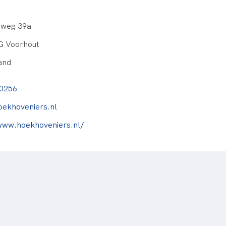
rweg 39a
G Voorhout
and
0256
oekhoveniers.nl
www.hoekhoveniers.nl/