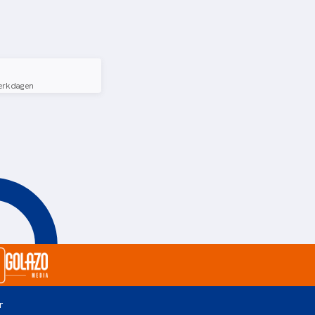
erkdagen
r