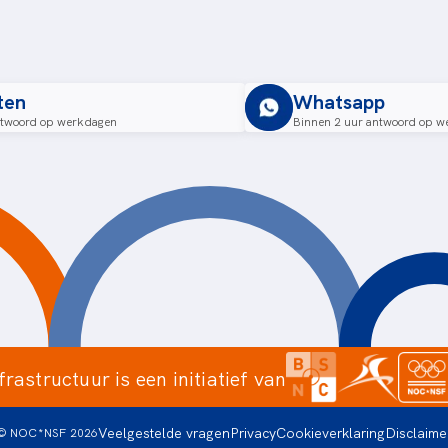
ten
Whatsapp
ntwoord op werkdagen
Binnen 2 uur antwoord op w
frastructuur is een initiatief van
Veelgestelde vragen
Privacy
Cookieverklaring
Disclaime
© NOC*NSF
2026