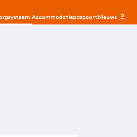
zorgsysteem
Accommodatiepaspoort
Nieuws