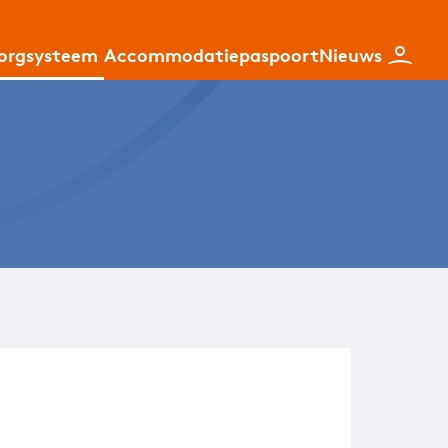
zorgsysteem
Accommodatiepaspoort
Nieuws