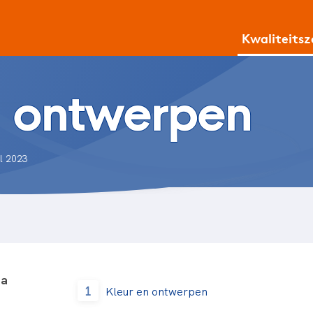
Kwaliteits
n ontwerpen
il 2023
na
1
Kleur en ontwerpen