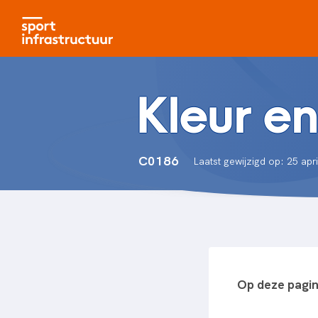
Kleur e
C0186
Laatst gewijzigd op: 25 apr
Op deze pagi