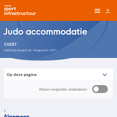
Judo accommodatie
C0257
Laatst gewijzigd op: 4 augustus 2021
Op deze pagina
Alleen verplichte onderdelen
1
Algemeen