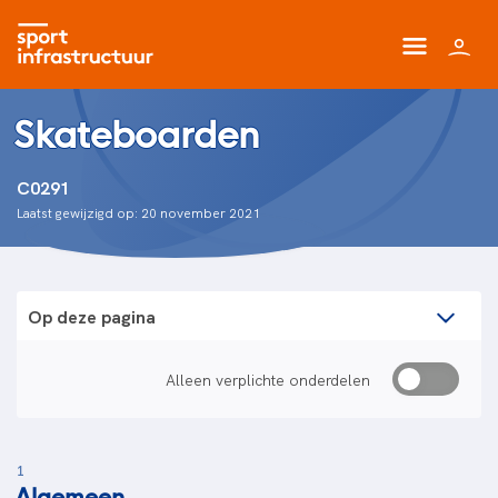
Skateboarden
C0291
Laatst gewijzigd op: 20 november 2021
Op deze pagina
Alleen verplichte onderdelen
1
Algemeen