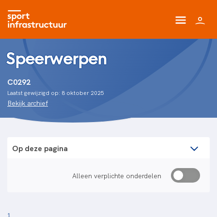
Speerwerpen
C0292
Laatst gewijzigd op: 8 oktober 2025
Bekijk archief
Op deze pagina
Alleen verplichte onderdelen
1