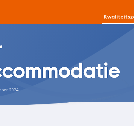
Kwaliteits
r
ccommodatie
tober 2024