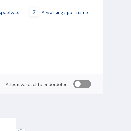
7
 speelveld
Afwerking sportruimte
r
g
Alleen verplichte onderdelen