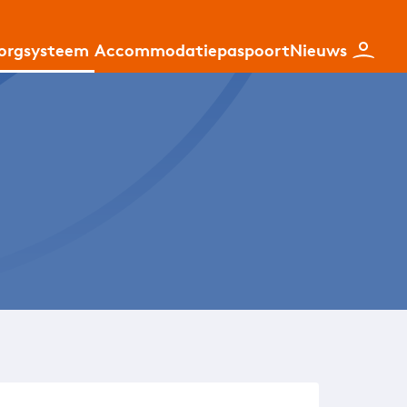
zorgsysteem
Accommodatiepaspoort
Nieuws