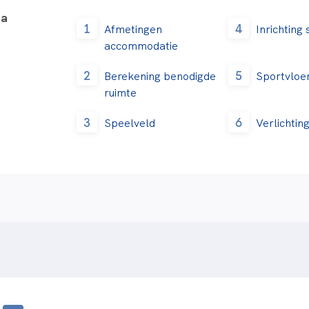
na
1
4
Afmetingen
Inrichting
accommodatie
2
5
Berekening benodigde
Sportvloe
ruimte
3
6
Speelveld
Verlichtin