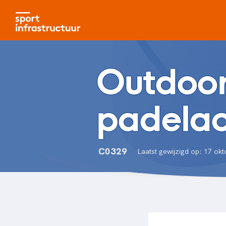
Outdoo
padela
C0329
Laatst gewijzigd op: 17 ok