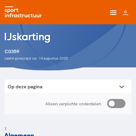
IJskarting
C0359
Laatst gewijzigd op: 14 augustus 2025
Op deze pagina
Alleen verplichte onderdelen
1
Algemeen