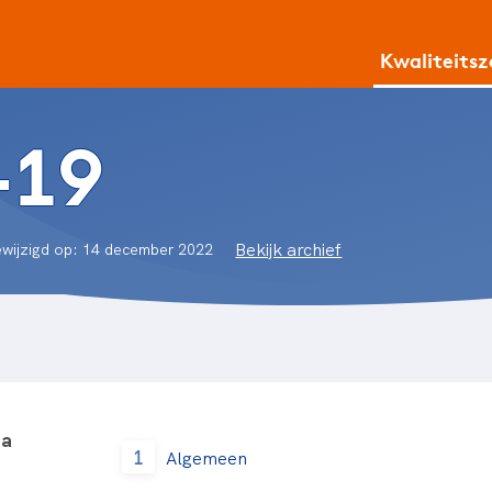
Kwaliteits
-19
Bekijk archief
ewijzigd op: 14 december 2022
na
1
Algemeen