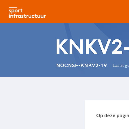
KNKV2
NOCNSF-KNKV2-19
Laatst g
Op deze pagi