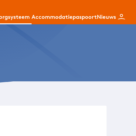
zorgsysteem
Accommodatiepaspoort
Nieuws