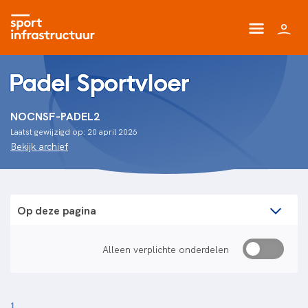
Padel Sportvloer
NOCNSF-PADEL2
Laatst gewijzigd op: 20 april 2026
Bekijk archief
Op deze pagina
Alleen verplichte onderdelen
1