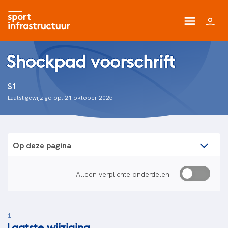
Shockpad voorschrift
S1
Laatst gewijzigd op: 21 oktober 2025
Op deze pagina
Alleen verplichte onderdelen
1
Laatste wijziging